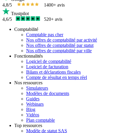
4,8/5
1400+ avis
Trustpilot
4,6/5
520+ avis
Comptabilité
Comptable pas cher
Nos offres de comptabilité par activité
Nos offres de comptabilité par statut
Nos offres de comptabilité par ville
Fonctionnalités
Logiciel de comptabilité
Logiciel de facturation
Bilans et déclarations fiscales
Compte de résultat en temps réel
Nos ressources
Simulateurs
Modèles de documents
Guides
Webinars
Blog
Vidéos
Plan comptable
Top ressources
Modèle de statut SAS