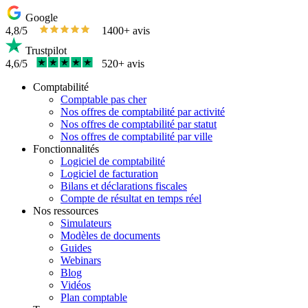
Google
4,8/5
1400+ avis
Trustpilot
4,6/5
520+ avis
Comptabilité
Comptable pas cher
Nos offres de comptabilité par activité
Nos offres de comptabilité par statut
Nos offres de comptabilité par ville
Fonctionnalités
Logiciel de comptabilité
Logiciel de facturation
Bilans et déclarations fiscales
Compte de résultat en temps réel
Nos ressources
Simulateurs
Modèles de documents
Guides
Webinars
Blog
Vidéos
Plan comptable