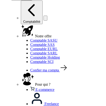
Comptabilité
Notre offre
Comptable SASU
Comptable SAS
Comptable EURL
Comptable SARL
Comptable Holding
Comptable SCI
Confier ma compta
Pour qui ?
E-commerce
Freelance