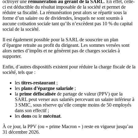
octroyer une
rémunération au gérant de la SARL
. En effet, celle-
ci est déductible du résultat imposable de la société et permet de
réduire sa fiscalité. La rémunération peut alors se répartir sous la
forme d’un salaire ou de dividendes, lesquels ne sont soumis à
aucune cotisation sociale tant qu’ils n’excèdent pas 10 % du capital
social de la société.
Il est également possible pour la SARL de souscrire un plan
d’épargne retraite au profit du dirigeant. Les sommes versées sont
alors nettes d’impôts et ne génèrent pas de charges sociales à
supporter.
Enfin, d’autres dispositifs existent pour réduire la charge fiscale de la
société, tels que :
les
titres-restaurant
;
les
plans d’épargne salariale
;
la
prime défiscalisée
de partage de valeur (PPV) que la
SARL peut verser aux salariés percevant un salaire inférieur à
3 SMIC, sous réserve qu’elle compte moins de 50 employés
dans son effectif ;
les
dons
ou le
mécénat
.
À ce jour, la PPV (ou « prime Macron » ) reste en vigueur jusqu’au
31 décembre 2026.