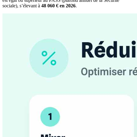
est égal ou supérieur au PASS (plafond annuel de la Sécurité
sociale), s’élevant à
48 060 € en 2026
.