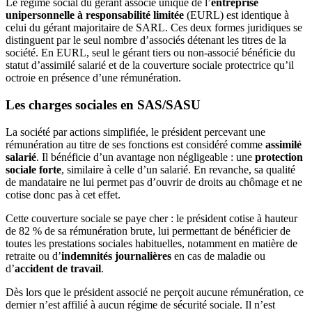
Le régime social du gérant associé unique de l’
entreprise
unipersonnelle à responsabilité limitée
(EURL) est identique à
celui du gérant majoritaire de SARL. Ces deux formes juridiques se
distinguent par le seul nombre d’associés détenant les titres de la
société. En EURL, seul le gérant tiers ou non-associé bénéficie du
statut d’assimilé salarié et de la couverture sociale protectrice qu’il
octroie en présence d’une rémunération.
Les charges sociales en SAS/SASU
La société par actions simplifiée, le président percevant une
rémunération au titre de ses fonctions est considéré comme
assimilé
salarié
. Il bénéficie d’un avantage non négligeable : une
protection
sociale forte
, similaire à celle d’un salarié. En revanche, sa qualité
de mandataire ne lui permet pas d’ouvrir de droits au chômage et ne
cotise donc pas à cet effet.
Cette couverture sociale se paye cher : le président cotise à hauteur
de 82 % de sa rémunération brute, lui permettant de bénéficier de
toutes les prestations sociales habituelles, notamment en matière de
retraite ou d’
indemnités journalières
en cas de maladie ou
d’
accident de travail
.
Dès lors que le président associé ne perçoit aucune rémunération, ce
dernier n’est affilié à aucun régime de sécurité sociale. Il n’est