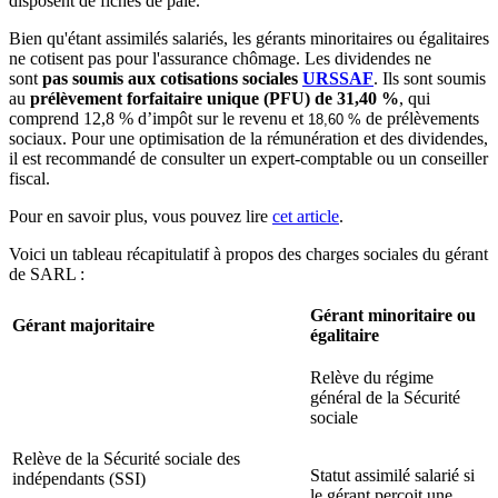
disposent de fiches de paie.
Bien qu'étant assimilés salariés, les gérants minoritaires ou égalitaires
ne cotisent pas pour l'assurance chômage. Les dividendes ne
sont
pas soumis aux cotisations sociales
URSSAF
. Ils sont soumis
au
prélèvement forfaitaire unique (PFU) de 31,40 %
, qui
comprend 12,8 % d’impôt sur le revenu et
de prélèvements
18,60 % 
sociaux. Pour une optimisation de la rémunération et des dividendes,
il est recommandé de consulter un expert-comptable ou un conseiller
fiscal.
Pour en savoir plus, vous pouvez lire
cet article
.
Voici un tableau récapitulatif à propos des charges sociales du gérant
de SARL :
Gérant minoritaire ou
Gérant majoritaire
égalitaire
Relève du régime
général de la Sécurité
sociale
Relève de la Sécurité sociale des
Statut assimilé salarié si
indépendants (SSI)
le gérant perçoit une