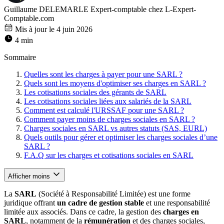
Guillaume DELEMARLE
Expert-comptable chez L-Expert-
Comptable.com
Mis à jour le 4 juin 2026
4 min
Sommaire
Quelles sont les charges à payer pour une SARL ?
Quels sont les moyens d'optimiser ses charges en SARL ?
Les cotisations sociales des gérants de SARL
Les cotisations sociales liées aux salariés de la SARL
Comment est calculé l'URSSAF pour une SARL ?
Comment payer moins de charges sociales en SARL ?
Charges sociales en SARL vs autres statuts (SAS, EURL)
Quels outils pour gérer et optimiser les charges sociales d’une
SARL ?
F.A.Q sur les charges et cotisations sociales en SARL
Afficher moins
La
SARL
(Société à Responsabilité Limitée) est une forme
juridique offrant
un cadre de gestion stable
et une responsabilité
limitée aux associés. Dans ce cadre, la gestion des
charges en
SARL
, notamment de la
rémunération
et des charges sociales,