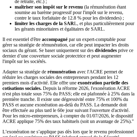
de retraite, etc.) ;
maîtriser son impôt sur le revenu
(la rémunération étant
soumise au barème progressif pour l'impôt sur le revenu,
contre le taux forfaitaire de 12.8 % pour les dividendes) ;
limiter les charges de la SAR
L, et plus particulièrement pour
les gérants minoritaires et égalitaires de SARL.
Il est essentiel d'être
accompagné
par un expert-comptable pour
gérer sa stratégie de rémunération, car elle peut impacter les droits
sociaux du gérant. Se baser uniquement sur des
dividendes
prive ce
dernier d’une couverture sociale protectrice et peut augmenter
l'impôt sur les sociétés.
Adapter sa stratégie de
rémunération
avec l'ACRE permet de
réduire les charges sociales des entrepreneurs pendant les 12
premiers mois d'activité. Elle offre une
exonération partielle des
cotisations sociales.
Depuis la réforme 2026, l'exonération ACRE
n'est plus totale sous 75% du PASS; elle est plafonnée à 25% dans la
première tranche. Il existe une dégressivité entre 75% et 100% du
PASS et aucune exonération au‑delà du PASS. La demande doit
être effectuée au plus tard le 60e jour suivant l'ouverture d'activité.
Pour les micro‑entrepreneurs, à compter du 01/07/2026, le dispositif
ACRE applique 75% des taux habituels (soit un avantage de 25%)."
L’exonération ne s’applique pas dès lors que le revenu professionnel