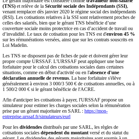
Le gérant majoritaire est considéré comme
travailleur non-salarié
(TNS)
et relève de la
Sécurité sociale des Indépendants (SSI)
,
venant remplacer dès janvier 2020 le régime social des indépendants
(RSI). Les cotisations relatives à la SSI sont relativement proches de
celles des salariés, bien que le gérant TNS bénéficie d’une
couverture sociale moins protectrice en cas d’accident de travail ou
d’invalidité. Le taux de cotisation pour les TNS est d'
environ 45 %
sur les rémunérations versées, ainsi que sur les contrats souscrits en
Loi Madelin.
Les TNS ne disposent pas de fiches de paie et doivent gérer leur
propre compte URSSAF. L'URSSAF peut appliquer une base
forfaitaire pour le calcul des cotisations sociales dans certaines
situations, comme en début d'activité ou en l'
absence d'une
déclaration annuelle de revenus
. La base forfaitaire s'élève
généralement à environ 3 000/3 500 € de cotisations annuelles, ou à
1 500/2 000 € si le gérant bénéficie de l'ACRE.
Afin d'anticiper les cotisations à payer, l'URSSAF propose un
simulateur pour estimer les charges sociales selon la rémunération
prise par un gérant majoritaire en SARL :
https://mon-
entreprise.urssaf.fr/simulateurs/eurl
Pour les
dividendes
distribués par une SARL, les règles de
cotisations sociales
dépendent du montant
versé et du statut du
gérant. Les dividendes des gérants majoritaires sont soumis à un