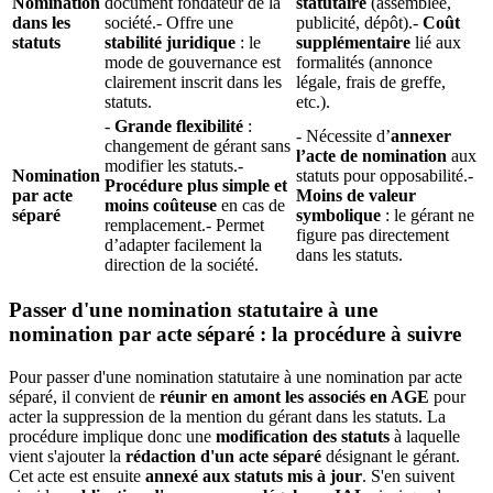
Nomination
document fondateur de la
statutaire
(assemblée,
dans les
société.- Offre une
publicité, dépôt).-
Coût
statuts
stabilité juridique
: le
supplémentaire
lié aux
mode de gouvernance est
formalités (annonce
clairement inscrit dans les
légale, frais de greffe,
statuts.
etc.).
-
Grande flexibilité
:
- Nécessite d’
annexer
changement de gérant sans
l’acte de nomination
aux
modifier les statuts.-
Nomination
statuts pour opposabilité.-
Procédure plus simple et
par acte
Moins de valeur
moins coûteuse
en cas de
séparé
symbolique
: le gérant ne
remplacement.- Permet
figure pas directement
d’adapter facilement la
dans les statuts.
direction de la société.
Passer d'une nomination statutaire à une
nomination par acte séparé : la procédure à suivre
Pour passer d'une nomination statutaire à une nomination par acte
séparé, il convient de
réunir en amont les associés en AGE
pour
acter la suppression de la mention du gérant dans les statuts. La
procédure implique donc une
modification des statuts
à laquelle
vient s'ajouter la
rédaction d'un acte séparé
désignant le gérant.
Cet acte est ensuite
annexé aux statuts mis à jour
. S'en suivent