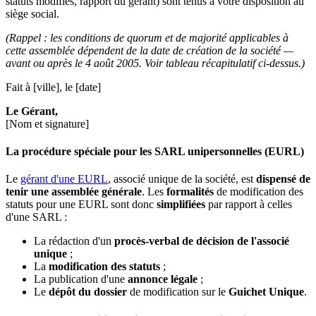
statuts modifiés, rapport du gérant) sont tenus à votre disposition au
siège social.
(Rappel : les conditions de quorum et de majorité applicables à
cette assemblée dépendent de la date de création de la société —
avant ou après le 4 août 2005. Voir tableau récapitulatif ci-dessus.)
Fait à [ville], le [date]
Le Gérant,
[Nom et signature]
La procédure spéciale pour les SARL unipersonnelles (EURL)
Le
gérant d'une EURL
, associé unique de la société, est
dispensé de
tenir une assemblée générale
. Les
formalités
de modification des
statuts pour une EURL sont donc
simplifiées
par rapport à celles
d'une SARL :
La rédaction d'un
procès-verbal de décision de l'associé
unique
;
La
modification des statuts
;
La publication d'une
annonce légale
;
Le
dépôt du dossier
de modification sur le
Guichet Unique
.