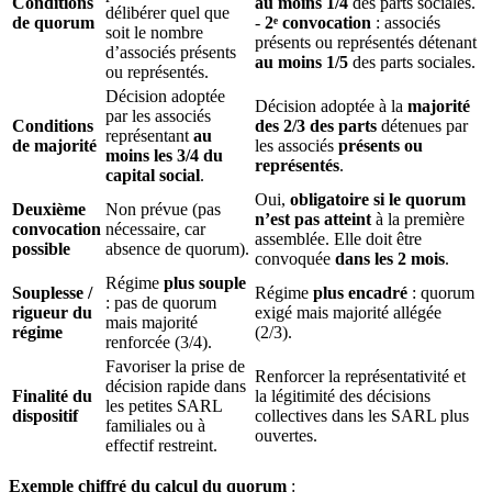
Conditions
au moins 1/4
des parts sociales.
délibérer quel que
de quorum
-
2ᵉ convocation
: associés
soit le nombre
présents ou représentés détenant
d’associés présents
au moins 1/5
des parts sociales.
ou représentés.
Décision adoptée
Décision adoptée à la
majorité
par les associés
Conditions
des 2/3 des parts
détenues par
représentant
au
de majorité
les associés
présents ou
moins les 3/4 du
représentés
.
capital social
.
Oui,
obligatoire si le quorum
Deuxième
Non prévue (pas
n’est pas atteint
à la première
convocation
nécessaire, car
assemblée. Elle doit être
possible
absence de quorum).
convoquée
dans les 2 mois
.
Régime
plus souple
Souplesse /
Régime
plus encadré
: quorum
: pas de quorum
rigueur du
exigé mais majorité allégée
mais majorité
régime
(2/3).
renforcée (3/4).
Favoriser la prise de
Renforcer la représentativité et
décision rapide dans
Finalité du
la légitimité des décisions
les petites SARL
dispositif
collectives dans les SARL plus
familiales ou à
ouvertes.
effectif restreint.
Exemple chiffré du calcul du quorum
: