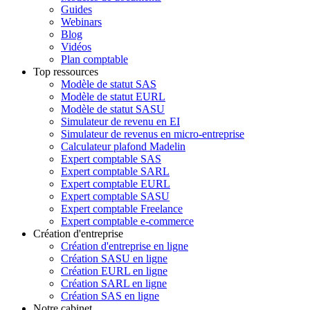
Guides
Webinars
Blog
Vidéos
Plan comptable
Top ressources
Modèle de statut SAS
Modèle de statut EURL
Modèle de statut SASU
Simulateur de revenu en EI
Simulateur de revenus en micro-entreprise
Calculateur plafond Madelin
Expert comptable SAS
Expert comptable SARL
Expert comptable EURL
Expert comptable SASU
Expert comptable Freelance
Expert comptable e-commerce
Création d'entreprise
Création d'entreprise en ligne
Création SASU en ligne
Création EURL en ligne
Création SARL en ligne
Création SAS en ligne
Notre cabinet