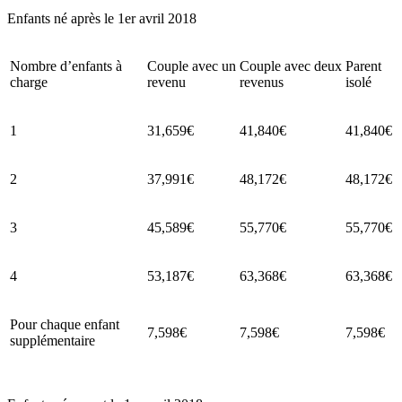
Enfants né après le 1er avril 2018
Nombre d’enfants à
Couple avec un
Couple avec deux
Parent
charge
revenu
revenus
isolé
1
31,659€
41,840€
41,840€
2
37,991€
48,172€
48,172€
3
45,589€
55,770€
55,770€
4
53,187€
63,368€
63,368€
Pour chaque enfant
7,598€
7,598€
7,598€
supplémentaire