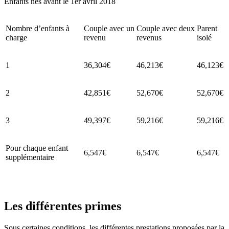
Enfants nés avant le 1er avril 2018
Nombre d’enfants à
Couple avec un
Couple avec deux
Parent
charge
revenu
revenus
isolé
1
36,304€
46,213€
46,123€
2
42,851€
52,670€
52,670€
3
49,397€
59,216€
59,216€
Pour chaque enfant
6,547€
6,547€
6,547€
supplémentaire
Les différentes primes
Sous certaines conditions, les différentes prestations proposées par la