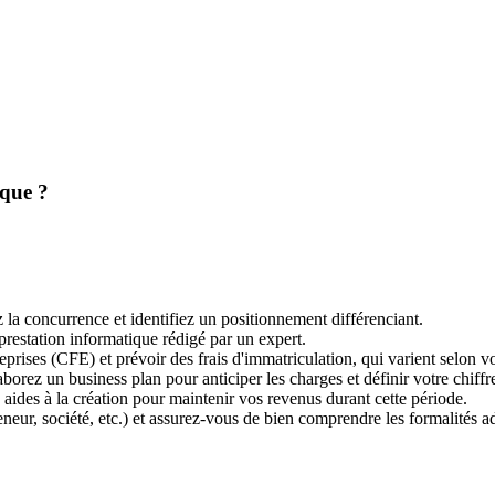
ique ?
 la concurrence et identifiez un positionnement différenciant.
 prestation informatique rédigé par un expert.
ises (CFE) et prévoir des frais d'immatriculation, qui varient selon vot
borez un business plan pour anticiper les charges et définir votre chiffr
 aides à la création pour maintenir vos revenus durant cette période.
reneur, société, etc.) et assurez-vous de bien comprendre les formalités a