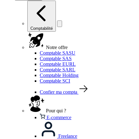
Comptabilité
Notre offre
Comptable SASU
Comptable SAS
Comptable EURL
Comptable SARL
Comptable Holding
Comptable SCI
Confier ma compta
Pour qui ?
E-commerce
Freelance