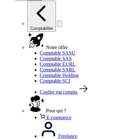
Comptabilité
Notre offre
Comptable SASU
Comptable SAS
Comptable EURL
Comptable SARL
Comptable Holding
Comptable SCI
Confier ma compta
Pour qui ?
E-commerce
Freelance