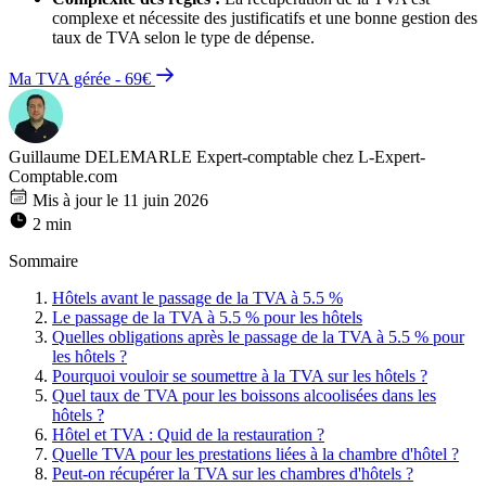
complexe et nécessite des justificatifs et une bonne gestion des
taux de TVA selon le type de dépense.
Ma TVA gérée - 69€
Guillaume DELEMARLE
Expert-comptable chez L-Expert-
Comptable.com
Mis à jour le 11 juin 2026
2 min
Sommaire
Hôtels avant le passage de la TVA à 5.5 %
Le passage de la TVA à 5.5 % pour les hôtels
Quelles obligations après le passage de la TVA à 5.5 % pour
les hôtels ?
Pourquoi vouloir se soumettre à la TVA sur les hôtels ?
Quel taux de TVA pour les boissons alcoolisées dans les
hôtels ?
Hôtel et TVA : Quid de la restauration ?
Quelle TVA pour les prestations liées à la chambre d'hôtel ?
Peut-on récupérer la TVA sur les chambres d'hôtels ?