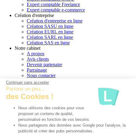
Expert comptable Freelance
Expert comptable e-commerce
Création d'entreprise
Création d'entreprise en ligne
Création SASU en ligne
Création EURL en ligne
Création SARL en ligne
Création SAS en ligne
Notre cabinet
A propos
Avis clients
Devenir partenaire
Parrainage
Nous contacter
Conseiller dédié
Continuer sans accepter
Plan du site
Parlons un peu...
des Cookies !
Informations legales
PPDP
CGU
Nous utilisons des cookies pour vous
Cookies
proposer un contenu de qualité,
personnalisé en fonction de vos besoins.
Nous partageons des données avec Google pour l'analyse, la
publicité et créer des pubs personnalisées.