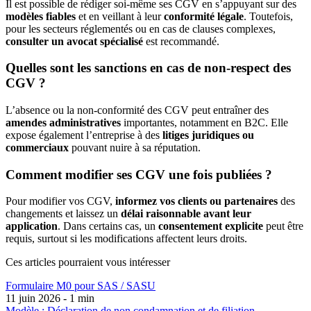
Il est possible de rédiger soi-même ses CGV en s’appuyant sur des
modèles fiables
et en veillant à leur
conformité légale
. Toutefois,
pour les secteurs réglementés ou en cas de clauses complexes,
consulter un avocat spécialisé
est recommandé.
Quelles sont les sanctions en cas de non-respect des
CGV ?
L’absence ou la non-conformité des CGV peut entraîner des
amendes administratives
importantes, notamment en B2C. Elle
expose également l’entreprise à des
litiges juridiques ou
commerciaux
pouvant nuire à sa réputation.
Comment modifier ses CGV une fois publiées ?
Pour modifier vos CGV,
informez vos clients ou partenaires
des
changements et laissez un
délai raisonnable avant leur
application
. Dans certains cas, un
consentement explicite
peut être
requis, surtout si les modifications affectent leurs droits.
Ces articles pourraient
vous intéresser
Formulaire M0 pour SAS / SASU
11 juin 2026 - 1 min
Modèle : Déclaration de non condamnation et de filiation