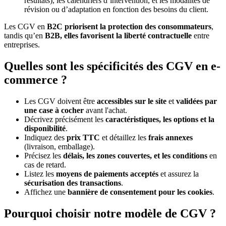
résultats), les calendriers d’intervention, et les modalités de
révision ou d’adaptation en fonction des besoins du client.
Les CGV en
B2C priorisent la protection des consommateurs
,
tandis qu’en
B2B, elles favorisent la liberté contractuelle
entre
entreprises.
Quelles sont les spécificités des CGV en e-
commerce ?
Les CGV doivent être
accessibles sur le site
et
validées par
une case à cocher
avant l'achat.
Décrivez précisément les
caractéristiques, les options et la
disponibilité
.
Indiquez des
prix TTC
et détaillez les
frais annexes
(livraison, emballage).
Précisez les
délais, les zones couvertes, et les conditions
en
cas de retard.
Listez les
moyens de paiements acceptés
et assurez la
sécurisation des transactions
.
Affichez une
bannière de consentement pour les cookies
.
Pourquoi choisir notre modèle de CGV ?