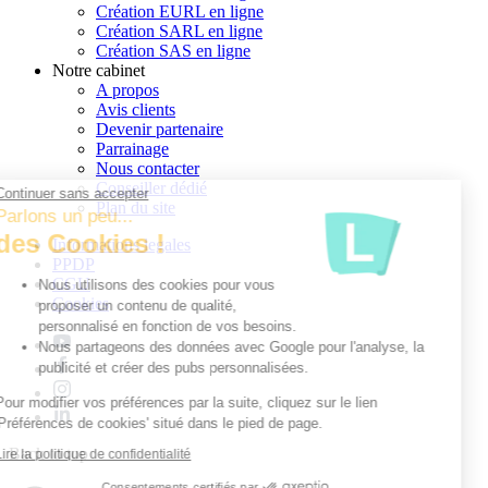
Création EURL en ligne
Création SARL en ligne
Création SAS en ligne
Notre cabinet
A propos
Avis clients
Devenir partenaire
Parrainage
Nous contacter
Conseiller dédié
Continuer sans accepter
Plan du site
Parlons un peu...
des Cookies !
Informations legales
PPDP
CGU
Nous utilisons des cookies pour vous
Cookies
proposer un contenu de qualité,
personnalisé en fonction de vos besoins.
Nous partageons des données avec Google pour l'analyse, la
publicité et créer des pubs personnalisées.
Pour modifier vos préférences par la suite, cliquez sur le lien
'Préférences de cookies' situé dans le pied de page.
Back to top
Lire la politique de confidentialité
Consentements certifiés par