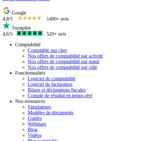
Google
4,8/5
1400+ avis
Trustpilot
4,6/5
520+ avis
Comptabilité
Comptable pas cher
Nos offres de comptabilité par activité
Nos offres de comptabilité par statut
Nos offres de comptabilité par ville
Fonctionnalités
Logiciel de comptabilité
Logiciel de facturation
Bilans et déclarations fiscales
Compte de résultat en temps réel
Nos ressources
Simulateurs
Modèles de documents
Guides
Webinars
Blog
Vidéos
Plan comptable