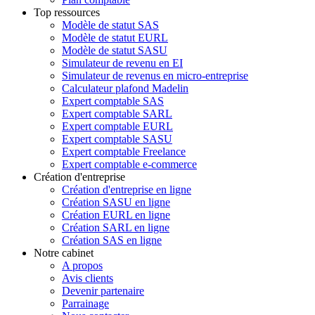
Top ressources
Modèle de statut SAS
Modèle de statut EURL
Modèle de statut SASU
Simulateur de revenu en EI
Simulateur de revenus en micro-entreprise
Calculateur plafond Madelin
Expert comptable SAS
Expert comptable SARL
Expert comptable EURL
Expert comptable SASU
Expert comptable Freelance
Expert comptable e-commerce
Création d'entreprise
Création d'entreprise en ligne
Création SASU en ligne
Création EURL en ligne
Création SARL en ligne
Création SAS en ligne
Notre cabinet
A propos
Avis clients
Devenir partenaire
Parrainage