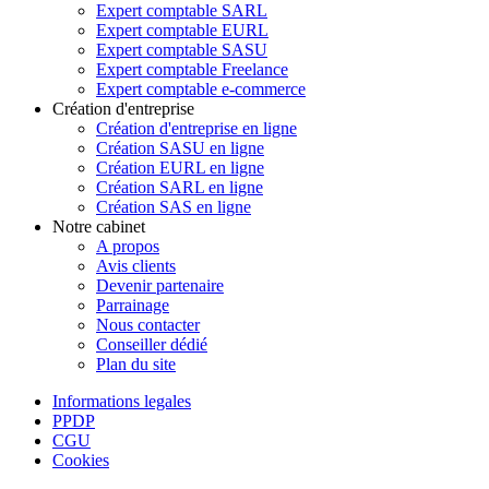
Expert comptable SARL
Expert comptable EURL
Expert comptable SASU
Expert comptable Freelance
Expert comptable e-commerce
Création d'entreprise
Création d'entreprise en ligne
Création SASU en ligne
Création EURL en ligne
Création SARL en ligne
Création SAS en ligne
Notre cabinet
A propos
Avis clients
Devenir partenaire
Parrainage
Nous contacter
Conseiller dédié
Plan du site
Informations legales
PPDP
CGU
Cookies