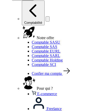
Comptabilité
Notre offre
Comptable SASU
Comptable SAS
Comptable EURL
Comptable SARL
Comptable Holding
Comptable SCI
Confier ma compta
Pour qui ?
E-commerce
Freelance