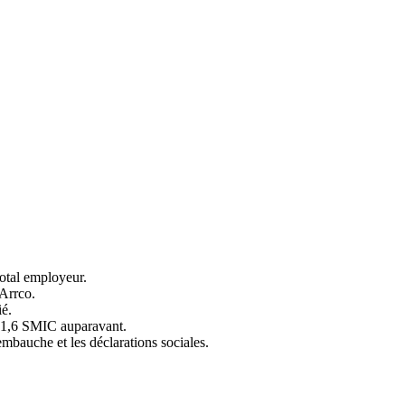
 total employeur.
-Arrco.
ié.
e 1,6 SMIC auparavant.
embauche et les déclarations sociales.