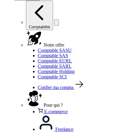
Comptabilité
Notre offre
Comptable SASU
Comptable SAS
Comptable EURL
Comptable SARL
Comptable Holding
Comptable SCI
Confier ma compta
Pour qui ?
E-commerce
Freelance