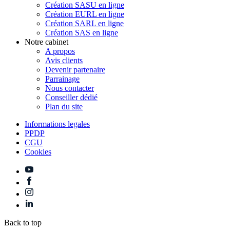
Création SASU en ligne
Création EURL en ligne
Création SARL en ligne
Création SAS en ligne
Notre cabinet
A propos
Avis clients
Devenir partenaire
Parrainage
Nous contacter
Conseiller dédié
Plan du site
Informations legales
PPDP
CGU
Cookies
Back to top