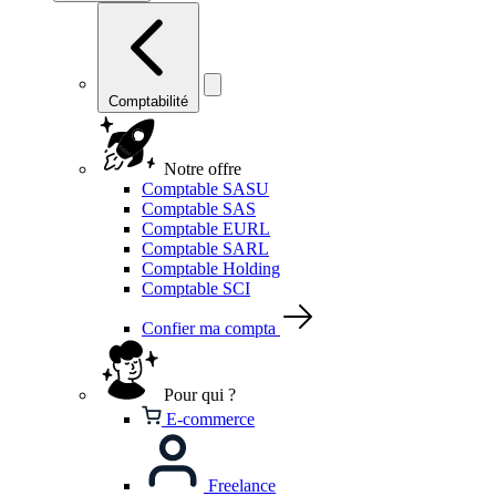
Comptabilité
Notre offre
Comptable SASU
Comptable SAS
Comptable EURL
Comptable SARL
Comptable Holding
Comptable SCI
Confier ma compta
Pour qui ?
E-commerce
Freelance