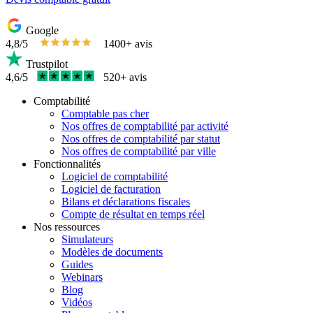
Google
4,8/5
1400+ avis
Trustpilot
4,6/5
520+ avis
Comptabilité
Comptable pas cher
Nos offres de comptabilité par activité
Nos offres de comptabilité par statut
Nos offres de comptabilité par ville
Fonctionnalités
Logiciel de comptabilité
Logiciel de facturation
Bilans et déclarations fiscales
Compte de résultat en temps réel
Nos ressources
Simulateurs
Modèles de documents
Guides
Webinars
Blog
Vidéos