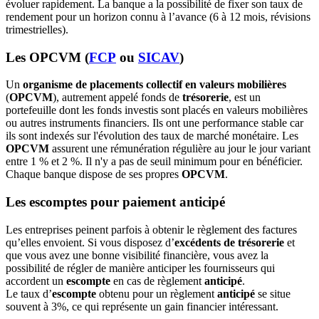
évoluer rapidement. La banque a la possibilité de fixer son taux de
rendement pour un horizon connu à l’avance (6 à 12 mois, révisions
trimestrielles).
Les OPCVM (
FCP
ou
SICAV
)
Un
organisme de placements collectif en valeurs mobilières
(
OPCVM
), autrement appelé fonds de
trésorerie
, est un
portefeuille dont les fonds investis sont placés en valeurs mobilières
ou autres instruments financiers. Ils ont une performance stable car
ils sont indexés sur l'évolution des taux de marché monétaire. Les
OPCVM
assurent une rémunération régulière au jour le jour variant
entre 1 % et 2 %. Il n'y a pas de seuil minimum pour en bénéficier.
Chaque banque dispose de ses propres
OPCVM
.
Les escomptes pour paiement anticipé
Les entreprises peinent parfois à obtenir le règlement des factures
qu’elles envoient. Si vous disposez d’
excédents de trésorerie
et
que vous avez une bonne visibilité financière, vous avez la
possibilité de régler de manière anticiper les fournisseurs qui
accordent un
escompte
en cas de règlement
anticipé
.
Le taux d’
escompte
obtenu pour un règlement
anticipé
se situe
souvent à 3%, ce qui représente un gain financier intéressant.