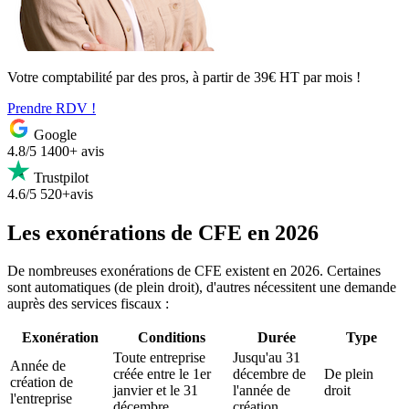
Votre comptabilité par des pros, à partir de 39€ HT par mois !
Prendre RDV !
Google
4.8/5
1400+ avis
Trustpilot
4.6/5
520+avis
Les exonérations de CFE en 2026
De nombreuses exonérations de CFE existent en 2026. Certaines
sont automatiques (de plein droit), d'autres nécessitent une demande
auprès des services fiscaux :
Exonération
Conditions
Durée
Type
Toute entreprise
Jusqu'au 31
Année de
créée entre le 1er
décembre de
De plein
création de
janvier et le 31
l'année de
droit
l'entreprise
décembre
création