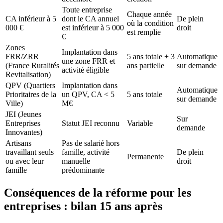
Toute entreprise
Chaque année
CA inférieur à 5
dont le CA annuel
De plein
où la condition
000 €
est inférieur à 5 000
droit
est remplie
€
Zones
Implantation dans
FRR/ZRR
5 ans totale + 3
Automatique
une zone FRR et
(France Ruralités
ans partielle
sur demande
activité éligible
Revitalisation)
QPV (Quartiers
Implantation dans
Automatique
Prioritaires de la
un QPV, CA < 5
5 ans totale
sur demande
Ville)
M€
JEI (Jeunes
Sur
Entreprises
Statut JEI reconnu
Variable
demande
Innovantes)
Artisans
Pas de salarié hors
travaillant seuls
famille, activité
De plein
Permanente
ou avec leur
manuelle
droit
famille
prédominante
Conséquences de la réforme pour les
entreprises : bilan 15 ans après