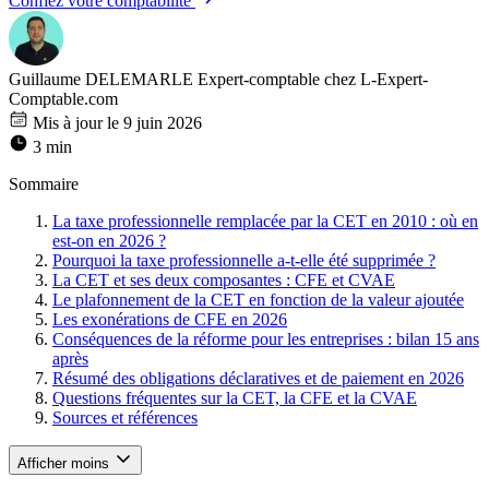
Confiez votre comptabilité
Guillaume DELEMARLE
Expert-comptable chez L-Expert-
Comptable.com
Mis à jour le 9 juin 2026
3 min
Sommaire
La taxe professionnelle remplacée par la CET en 2010 : où en
est-on en 2026 ?
Pourquoi la taxe professionnelle a-t-elle été supprimée ?
La CET et ses deux composantes : CFE et CVAE
Le plafonnement de la CET en fonction de la valeur ajoutée
Les exonérations de CFE en 2026
Conséquences de la réforme pour les entreprises : bilan 15 ans
après
Résumé des obligations déclaratives et de paiement en 2026
Questions fréquentes sur la CET, la CFE et la CVAE
Sources et références
Afficher moins