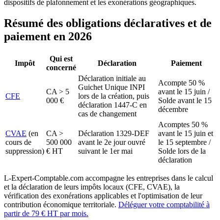
dispositifs de plafonnement et les exonérations géographiques.
Résumé des obligations déclaratives et de
paiement en 2026
Qui est
Impôt
Déclaration
Paiement
concerné
Déclaration initiale au
Acompte 50 %
Guichet Unique INPI
CA > 5
avant le 15 juin /
CFE
lors de la création, puis
000 €
Solde avant le 15
déclaration 1447-C en
décembre
cas de changement
Acomptes 50 %
CVAE
(en
CA >
Déclaration 1329-DEF
avant le 15 juin et
cours de
500 000
avant le 2e jour ouvré
le 15 septembre /
suppression)
€ HT
suivant le 1er mai
Solde lors de la
déclaration
L-Expert-Comptable.com accompagne les entreprises dans le calcul
et la déclaration de leurs impôts locaux (CFE, CVAE), la
vérification des exonérations applicables et l'optimisation de leur
contribution économique territoriale.
Déléguer votre comptabilité à
partir de 79 € HT par mois.