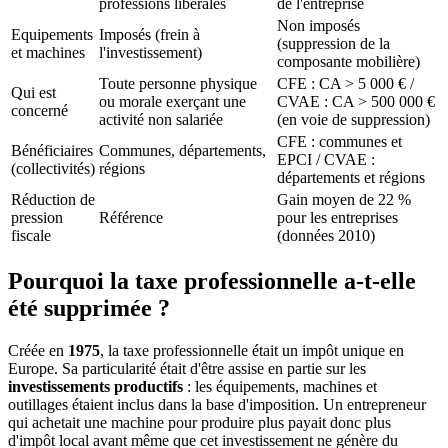
professions libérales
de l'entreprise
Non imposés
Equipements
Imposés (frein à
(suppression de la
et machines
l'investissement)
composante mobilière)
Toute personne physique
CFE : CA > 5 000 € /
Qui est
ou morale exerçant une
CVAE : CA > 500 000 €
concerné
activité non salariée
(en voie de suppression)
CFE : communes et
Bénéficiaires
Communes, départements,
EPCI / CVAE :
(collectivités)
régions
départements et régions
Réduction de
Gain moyen de 22 %
pression
Référence
pour les entreprises
fiscale
(données 2010)
Pourquoi la taxe professionnelle a-t-elle
été supprimée ?
Créée en
1975
, la taxe professionnelle était un impôt unique en
Europe. Sa particularité était d'être assise en partie sur les
investissements productifs
: les équipements, machines et
outillages étaient inclus dans la base d'imposition. Un entrepreneur
qui achetait une machine pour produire plus payait donc plus
d'impôt local avant même que cet investissement ne génère du