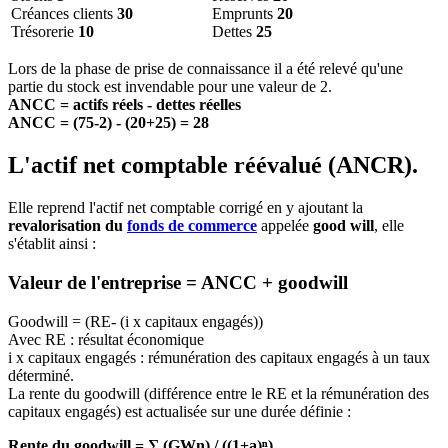
Créances clients
30
Emprunts
20
Trésorerie
10
Dettes
25
Lors de la phase de prise de connaissance il a été relevé qu'une
partie du stock est invendable pour une valeur de 2.
ANCC = actifs réels - dettes réelles
ANCC = (75-2) - (20+25) = 28
L'actif net comptable réévalué (ANCR).
Elle reprend l'actif net comptable corrigé en y ajoutant la
revalorisation du
fonds de commerce
appelée
good will
, elle
s'établit ainsi :
Valeur de l'entreprise = ANCC + goodwill
Goodwill = (RE- (i x capitaux engagés))
Avec RE : résultat économique
i x capitaux engagés : rémunération des capitaux engagés à un taux
déterminé.
La rente du goodwill (différence entre le RE et la rémunération des
capitaux engagés) est actualisée sur une durée définie :
Rente du goodwill = ∑ (GWn) / ((1+a)ⁿ)