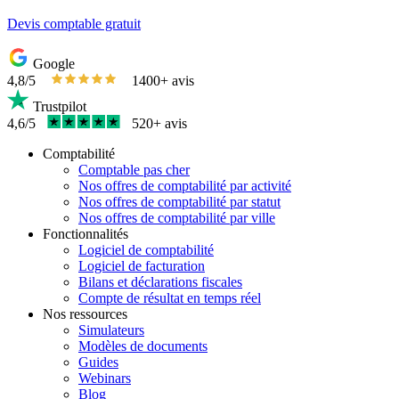
Devis comptable gratuit
Google
4,8/5
1400+ avis
Trustpilot
4,6/5
520+ avis
Comptabilité
Comptable pas cher
Nos offres de comptabilité par activité
Nos offres de comptabilité par statut
Nos offres de comptabilité par ville
Fonctionnalités
Logiciel de comptabilité
Logiciel de facturation
Bilans et déclarations fiscales
Compte de résultat en temps réel
Nos ressources
Simulateurs
Modèles de documents
Guides
Webinars
Blog