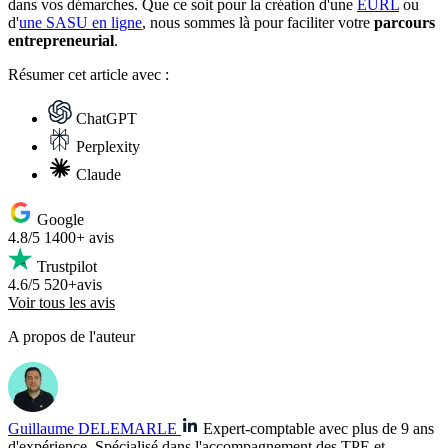
dans vos démarches. Que ce soit pour la création d'une
EURL
ou
d'
une SASU en ligne
, nous sommes là pour faciliter votre
parcours
entrepreneurial
.
Résumer
cet article avec :
ChatGPT
Perplexity
Claude
Google
4.8/5
1400+ avis
Trustpilot
4.6/5
520+avis
Voir tous les avis
A propos de l'auteur
Guillaume DELEMARLE
Expert-comptable avec plus de 9 ans
d'expérience. Spécialisé dans l'accompagnement des TPE et