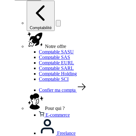
Comptabilité
Notre offre
Comptable SASU
Comptable SAS
Comptable EURL
Comptable SARL
Comptable Holding
Comptable SCI
Confier ma compta
Pour qui ?
E-commerce
Freelance