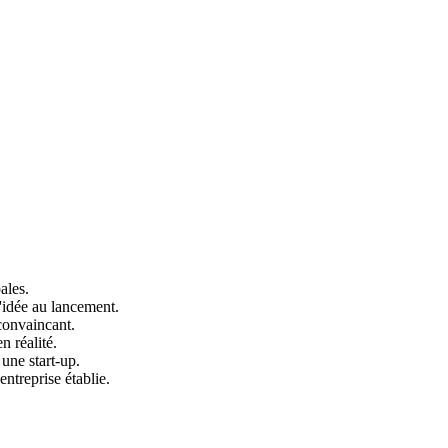
ales.
l'idée au lancement.
convaincant.
n réalité.
 une start-up.
ntreprise établie.