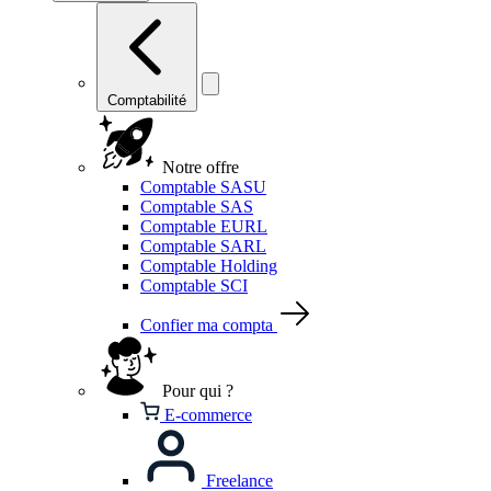
Comptabilité
Notre offre
Comptable SASU
Comptable SAS
Comptable EURL
Comptable SARL
Comptable Holding
Comptable SCI
Confier ma compta
Pour qui ?
E-commerce
Freelance