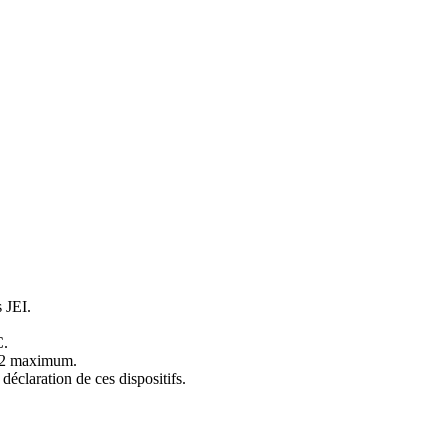
 JEI.
C.
c+2 maximum.
éclaration de ces dispositifs.