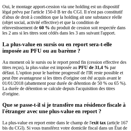
Oui, le montage apport-cession via une holding est un dispositif
légal prévu par l'article 150-0 B ter du CGI. Il n'est pas constitutif
d'abus de droit à condition que la holding ait une substance réelle
(objet social, activité effective) et que la condition de
réinvestissement de
60 %
du produit de cession soit respectée dans
les 2 ans si les titres sont cédés dans les 3 ans suivant l'apport.
La plus-value en sursis ou en report sera-t-elle
imposée au PFU ou au barème ?
Au moment où le sursis ou le report prend fin (cession effective des
titres reçus), la plus-value est imposée au
PFU de 31,4 %
par
défaut. L'option pour le barème progressif de l'IR reste possible et
peut être avantageuse si les titres d'origine ont été acquis avant le
01/01/2018 (abattement pour durée de détention de 50 % ou 65 %).
La durée de détention se calcule depuis l'acquisition des titres
d'origine.
Que se passe-t-il si je transfère ma résidence fiscale à
l'étranger avec une plus-value en report ?
La plus-value en report entre dans le champ de l'
exit tax
(article 167
bis du CGI). Si vous transférez votre domicile fiscal dans un État de