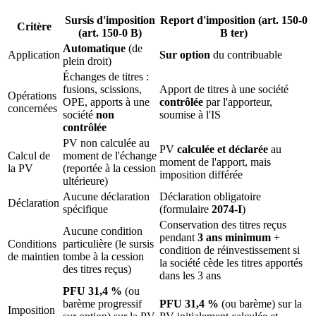
Sursis d'imposition
Report d'imposition (art. 150-0
Critère
(art. 150-0 B)
B ter)
Automatique
(de
Application
Sur option
du contribuable
plein droit)
Échanges de titres :
fusions, scissions,
Apport de titres à une société
Opérations
OPE, apports à une
contrôlée
par l'apporteur,
concernées
société
non
soumise à l'IS
contrôlée
PV non calculée au
PV
calculée et déclarée
au
Calcul de
moment de l'échange
moment de l'apport, mais
la PV
(reportée à la cession
imposition différée
ultérieure)
Aucune déclaration
Déclaration obligatoire
Déclaration
spécifique
(formulaire
2074-I
)
Conservation des titres reçus
Aucune condition
pendant
3 ans minimum
+
Conditions
particulière (le sursis
condition de réinvestissement si
de maintien
tombe à la cession
la société cède les titres apportés
des titres reçus)
dans les 3 ans
PFU 31,4 %
(ou
barème progressif
PFU 31,4 %
(ou barème) sur la
Imposition