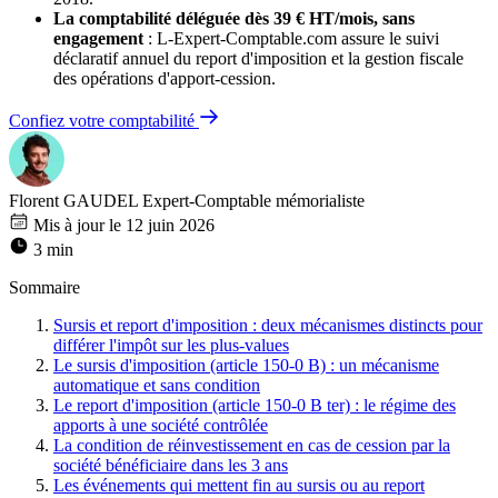
La comptabilité déléguée dès 39 € HT/mois, sans
engagement
: L-Expert-Comptable.com assure le suivi
déclaratif annuel du report d'imposition et la gestion fiscale
des opérations d'apport-cession.
Confiez votre comptabilité
Florent GAUDEL
Expert-Comptable mémorialiste
Mis à jour le 12 juin 2026
3 min
Sommaire
Sursis et report d'imposition : deux mécanismes distincts pour
différer l'impôt sur les plus-values
Le sursis d'imposition (article 150-0 B) : un mécanisme
automatique et sans condition
Le report d'imposition (article 150-0 B ter) : le régime des
apports à une société contrôlée
La condition de réinvestissement en cas de cession par la
société bénéficiaire dans les 3 ans
Les événements qui mettent fin au sursis ou au report