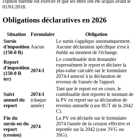
l'option barème est exercée et que les titres ont été acquis avant le
01/01/2018.
Obligations déclaratives en 2026
Situation
Formulaire
Obligation
Sursis
Le sursis s'applique automatiquement.
d'imposition
Aucun
Aucune déclaration spécifique n'est à
(150-0 B)
établir au moment de l'échange.
Le contribuable doit demander
Report
expressément le report et déclarer la
d'imposition
2074-I
plus-value calculée sur le formulaire
(150-0 B
2074-I annexé à la déclaration de
ter)
revenus de l'année de l'apport.
Tant que le report est en cours, le
Suivi
2074-I
contribuable doit reporter le montant de
annuel du
(chaque
la PV en report sur sa déclaration de
report
année)
revenus annuelle (case 8UT de la 2042
C).
Fin du
La PV est déclarée sur le formulaire
sursis ou du
2074 l'année de la cession effective et
2074
report
reportée sur la 2042 (case 3VG ou
(cession)
3SG).