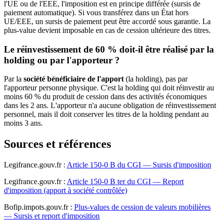
l'UE ou de l'EEE, l'imposition est en principe différée (sursis de
paiement automatique). Si vous transférez dans un État hors
UE/EEE, un sursis de paiement peut être accordé sous garantie. La
plus-value devient imposable en cas de cession ultérieure des titres.
Le réinvestissement de 60 % doit-il être réalisé par la
holding ou par l'apporteur ?
Par la
société bénéficiaire de l'apport
(la holding), pas par
l'apporteur personne physique. C'est la holding qui doit réinvestir au
moins 60 % du produit de cession dans des activités économiques
dans les 2 ans. L'apporteur n'a aucune obligation de réinvestissement
personnel, mais il doit conserver les titres de la holding pendant au
moins 3 ans.
Sources et références
Legifrance.gouv.fr :
Article 150-0 B du CGI — Sursis d'imposition
Legifrance.gouv.fr :
Article 150-0 B ter du CGI — Report
d'imposition (apport à société contrôlée)
Bofip.impots.gouv.fr :
Plus-values de cession de valeurs mobilières
— Sursis et report d'imposition