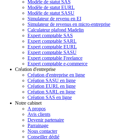
Modèle de statut SAS
Modèle de statut EURL
Modèle de statut SASU
Simulateur de revenu en EI
Simulateur de revenus en micro-entreprise
Calculateur plafond Madelin
Expert comptable SAS
Expert comptable SARL
Expert comptable EURL
Expert comptable SASU
Expert comptable Freelance
Expert comptable e-commerce
Création d'entreprise
Création d'entreprise en ligne
Création SASU en ligne
Création EURL en ligne
Création SARL en ligne
Création SAS en ligne
Notre cabinet
A propos
Avis clients
Devenir partenaire
Parrainage
Nous contacter
Conseiller dédié