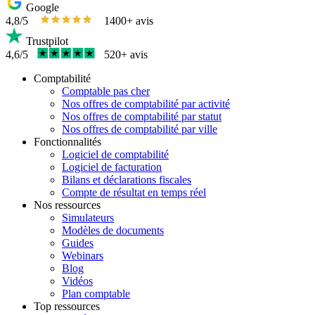
Google
4,8/5
1400+ avis
Trustpilot
4,6/5
520+ avis
Comptabilité
Comptable pas cher
Nos offres de comptabilité par activité
Nos offres de comptabilité par statut
Nos offres de comptabilité par ville
Fonctionnalités
Logiciel de comptabilité
Logiciel de facturation
Bilans et déclarations fiscales
Compte de résultat en temps réel
Nos ressources
Simulateurs
Modèles de documents
Guides
Webinars
Blog
Vidéos
Plan comptable
Top ressources