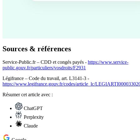
Sources & références
Service-Public.fr – CDD et congés payés -
https://www.service-
public.gouv.fr/particuliers/vosdroits/F2931
Légifrance – Code du travail, art. L3141-3 -
https://www.legifrance.gouv.fr/codes/article_lc/LEGIARTI00003302
Résumer
cet article avec :
ChatGPT
Perplexity
Claude
Google