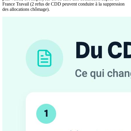
France Travail (2 refus de CDD peuvent conduire à la suppression
des allocations chômage).