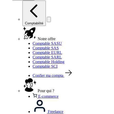
Comptabilité
Notre offre
Comptable SASU
Comptable SAS
Comptable EURL
Comptable SARL
Comptable Holding
Comptable SCI
Confier ma compta
Pour qui ?
E-commerce
Freelance