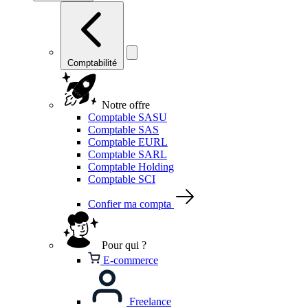
Comptabilité
Notre offre
Comptable SASU
Comptable SAS
Comptable EURL
Comptable SARL
Comptable Holding
Comptable SCI
Confier ma compta
Pour qui ?
E-commerce
Freelance