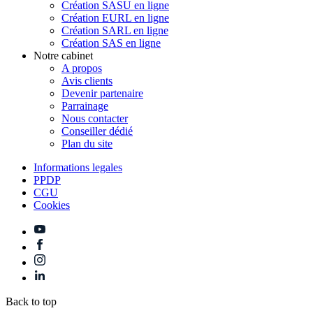
Création SASU en ligne
Création EURL en ligne
Création SARL en ligne
Création SAS en ligne
Notre cabinet
A propos
Avis clients
Devenir partenaire
Parrainage
Nous contacter
Conseiller dédié
Plan du site
Informations legales
PPDP
CGU
Cookies
Back to top