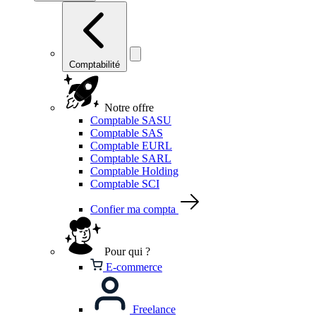
Comptabilité
Notre offre
Comptable SASU
Comptable SAS
Comptable EURL
Comptable SARL
Comptable Holding
Comptable SCI
Confier ma compta
Pour qui ?
E-commerce
Freelance