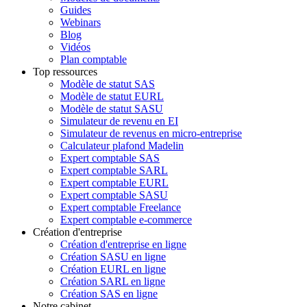
Guides
Webinars
Blog
Vidéos
Plan comptable
Top ressources
Modèle de statut SAS
Modèle de statut EURL
Modèle de statut SASU
Simulateur de revenu en EI
Simulateur de revenus en micro-entreprise
Calculateur plafond Madelin
Expert comptable SAS
Expert comptable SARL
Expert comptable EURL
Expert comptable SASU
Expert comptable Freelance
Expert comptable e-commerce
Création d'entreprise
Création d'entreprise en ligne
Création SASU en ligne
Création EURL en ligne
Création SARL en ligne
Création SAS en ligne
Notre cabinet