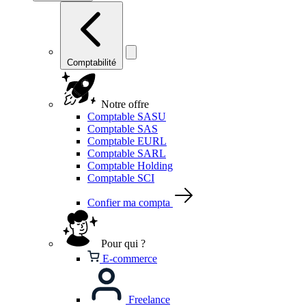
Comptabilité
Notre offre
Comptable SASU
Comptable SAS
Comptable EURL
Comptable SARL
Comptable Holding
Comptable SCI
Confier ma compta
Pour qui ?
E-commerce
Freelance