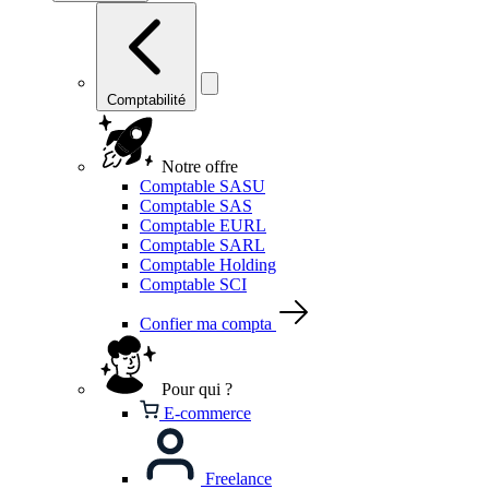
Comptabilité
Notre offre
Comptable SASU
Comptable SAS
Comptable EURL
Comptable SARL
Comptable Holding
Comptable SCI
Confier ma compta
Pour qui ?
E-commerce
Freelance