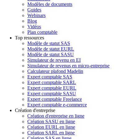
Modèles de documents
Guides
Webinars
Blog
Vidéos
Plan comptable
Top ressources
Modèle de statut SAS
Modèle de statut EURL
Modèle de statut SASU
Simulateur de revenu en EI
Simulateur de revenus en micro-entreprise
Calculateur plafond Madelin
Expert comptable SAS
Expert comptable SARL
Expert comptable EURL
Expert comptable SASU
Expert comptable Freelance
Expert comptable e-commerce
Création d'entreprise
Création d'entreprise en ligne
Création SASU en ligne
Création EURL en ligne
Création SARL en ligne
Création SAS en ligne