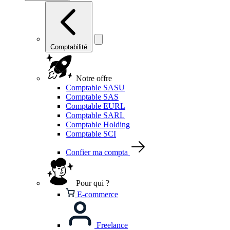
Comptabilité
Notre offre
Comptable SASU
Comptable SAS
Comptable EURL
Comptable SARL
Comptable Holding
Comptable SCI
Confier ma compta
Pour qui ?
E-commerce
Freelance