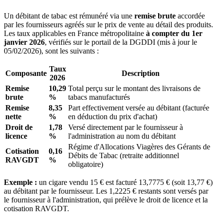
Un débitant de tabac est rémunéré via une
remise brute
accordée
par les fournisseurs agréés sur le prix de vente au détail des produits.
Les taux applicables en France métropolitaine
à compter du 1er
janvier 2026
, vérifiés sur le portail de la DGDDI (mis à jour le
05/02/2026), sont les suivants :
Taux
Composante
Description
2026
Remise
10,29
Total perçu sur le montant des livraisons de
brute
%
tabacs manufacturés
Remise
8,35
Part effectivement versée au débitant (facturée
nette
%
en déduction du prix d'achat)
Droit de
1,78
Versé directement par le fournisseur à
licence
%
l'administration au nom du débitant
Régime d'Allocations Viagères des Gérants de
Cotisation
0,16
Débits de Tabac (retraite additionnel
RAVGDT
%
obligatoire)
Exemple :
un cigare vendu 15 € est facturé 13,7775 € (soit 13,77 €)
au débitant par le fournisseur. Les 1,2225 € restants sont versés par
le fournisseur à l'administration, qui prélève le droit de licence et la
cotisation RAVGDT.