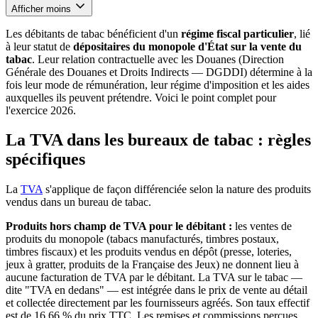
Afficher moins
Les débitants de tabac bénéficient d'un
régime fiscal particulier
, lié
à leur statut de
dépositaires du monopole d'État sur la vente du
tabac
. Leur relation contractuelle avec les Douanes (Direction
Générale des Douanes et Droits Indirects — DGDDI) détermine à la
fois leur mode de rémunération, leur régime d'imposition et les aides
auxquelles ils peuvent prétendre. Voici le point complet pour
l'exercice 2026.
La TVA dans les bureaux de tabac : règles
spécifiques
La
TVA
s'applique de façon différenciée selon la nature des produits
vendus dans un bureau de tabac.
Produits hors champ de TVA pour le débitant :
les ventes de
produits du monopole (tabacs manufacturés, timbres postaux,
timbres fiscaux) et les produits vendus en dépôt (presse, loteries,
jeux à gratter, produits de la Française des Jeux) ne donnent lieu à
aucune facturation de TVA par le débitant. La TVA sur le tabac —
dite "TVA en dedans" — est intégrée dans le prix de vente au détail
et collectée directement par les fournisseurs agréés. Son taux effectif
est de 16,66 % du prix TTC. Les remises et commissions perçues