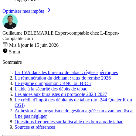
Optimiser mes impôts
Guillaume DELEMARLE
Expert-comptable chez L-Expert-
Comptable.com
Mis à jour le 15 juin 2026
5 min
Sommaire
La TVA dans les bureaux de tabac : règles spécifiques
La rémunération du débitant : taux de remise 2026
Le régime d'imposition : BNC ou BIC ?
L'aide à la sécurité des débits de tabac
Les aides aux buralistes du protocole 2023-2027
Le crédit d'impôt des débitants de tabac (art. 244 Quater R du
CGI)
Adhésion à un organisme de gestion agréé : un avantage fiscal
à ne pas négliger
Questions fréquentes sur la fiscalité des bureaux de tabac
Sources et références