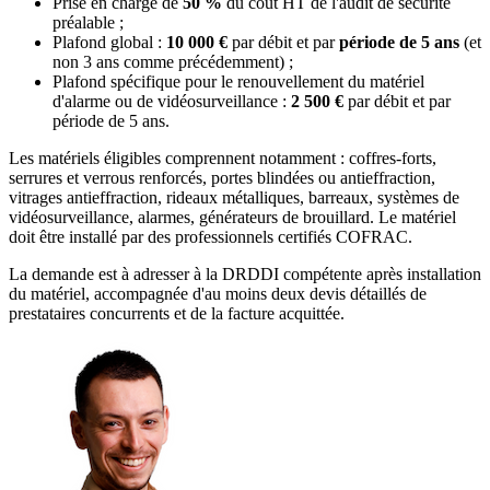
Prise en charge de
50 %
du coût HT de l'audit de sécurité
préalable ;
Plafond global :
10 000 €
par débit et par
période de 5 ans
(et
non 3 ans comme précédemment) ;
Plafond spécifique pour le renouvellement du matériel
d'alarme ou de vidéosurveillance :
2 500 €
par débit et par
période de 5 ans.
Les matériels éligibles comprennent notamment : coffres-forts,
serrures et verrous renforcés, portes blindées ou antieffraction,
vitrages antieffraction, rideaux métalliques, barreaux, systèmes de
vidéosurveillance, alarmes, générateurs de brouillard. Le matériel
doit être installé par des professionnels certifiés COFRAC.
La demande est à adresser à la DRDDI compétente après installation
du matériel, accompagnée d'au moins deux devis détaillés de
prestataires concurrents et de la facture acquittée.