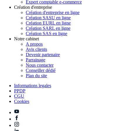
Simulateur de revenus en micro-entreprise
Calculateur plafond Madelin
Expert comptable SAS
Expert comptable SARL
Expert comptable EURL
Expert comptable SASU
Expert comptable Freelance
Expert comptable e-commerce
Création d'entreprise
Création d'entreprise en ligne
Création SASU en ligne
Création EURL en ligne
Création SARL en ligne
Création SAS en ligne
Notre cabinet
A propos
Avis clients
Devenir partenaire
Parrainage
Nous contacter
Conseiller dédié
Plan du site
Informations legales
PPDP