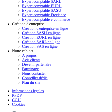
Expert comptable SARL
Expert comptable EURL
Expert comptable SASU
Expert comptable Freelance
Expert comptable e-commerce
Création d'entreprise
Création d'entreprise en ligne
Création SASU en ligne
Création EURL en ligne
Création SARL en ligne
Création SAS en ligne
Notre cabinet
A propos
Avis clients
Devenir partenaire
Parrainage
Nous contacter
Conseiller dédié
Plan du site
Informations legales
PPDP
CGU
Cookies