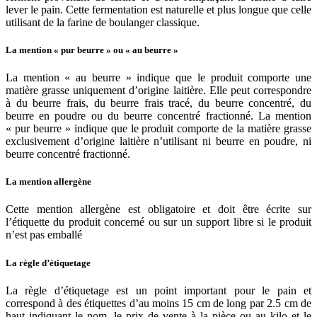
lever le pain. Cette fermentation est naturelle et plus longue que celle
utilisant de la farine de boulanger classique.
La mention « pur beurre » ou « au beurre »
La mention « au beurre » indique que le produit comporte une
matière grasse uniquement d’origine laitière. Elle peut correspondre
à du beurre frais, du beurre frais tracé, du beurre concentré, du
beurre en poudre ou du beurre concentré fractionné. La mention
« pur beurre » indique que le produit comporte de la matière grasse
exclusivement d’origine laitière n’utilisant ni beurre en poudre, ni
beurre concentré fractionné.
La mention allergène
Cette mention allergène est obligatoire et doit être écrite sur
l’étiquette du produit concerné ou sur un support libre si le produit
n’est pas emballé
La règle d’étiquetage
La règle d’étiquetage est un point important pour le pain et
correspond à des étiquettes d’au moins 15 cm de long par 2.5 cm de
haut indiquant le nom, le prix de vente à la pièce ou au kilo et le