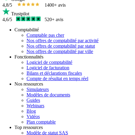
4,8/5
1400+ avis
Trustpilot
4,6/5
520+ avis
Comptabilité
Comptable pas cher
Nos offres de comptabilité par activité
Nos offres de comptabilité par statut
Nos offres de comptabilité par ville
Fonctionnalités
Logiciel de comptabilité
Logiciel de facturation
Bilans et déclarations fiscales
Compte de résultat en temps réel
Nos ressources
Simulateurs
Modèles de documents
Guides
Webinars
Blog
Vidéos
Plan comptable
Top ressources
Modèle de statut SAS