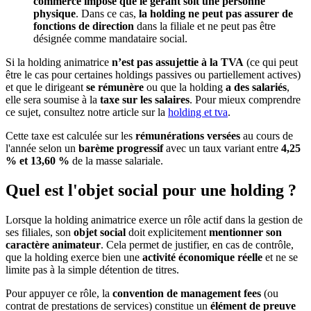
commerce impose que le gérant soit une personne
physique
. Dans ce cas,
la holding ne peut pas assurer de
fonctions de direction
dans la filiale et ne peut pas être
désignée comme mandataire social.
Si la holding animatrice
n’est pas assujettie à la TVA
(ce qui peut
être le cas pour certaines holdings passives ou partiellement actives)
et que le dirigeant
se rémunère
ou que la holding
a des salariés
,
elle sera soumise à la
taxe sur les salaires
. Pour mieux comprendre
ce sujet, consultez notre article sur la
holding et tva
.
Cette taxe est calculée sur les
rémunérations versées
au cours de
l'année selon un
barème progressif
avec un taux variant entre
4,25
% et 13,60 %
de la masse salariale.
Quel est l'objet social pour une holding ?
Lorsque la holding animatrice exerce un rôle actif dans la gestion de
ses filiales, son
objet social
doit explicitement
mentionner son
caractère animateur
. Cela permet de justifier, en cas de contrôle,
que la holding exerce bien une
activité économique réelle
et ne se
limite pas à la simple détention de titres.
Pour appuyer ce rôle, la
convention de management fees
(ou
contrat de prestations de services) constitue un
élément de preuve