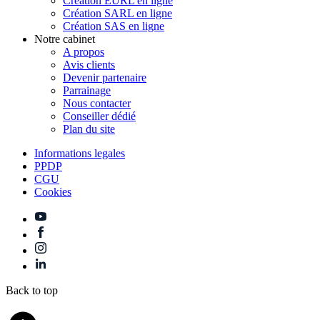
Création EURL en ligne
Création SARL en ligne
Création SAS en ligne
Notre cabinet
A propos
Avis clients
Devenir partenaire
Parrainage
Nous contacter
Conseiller dédié
Plan du site
Informations legales
PPDP
CGU
Cookies
Back to top