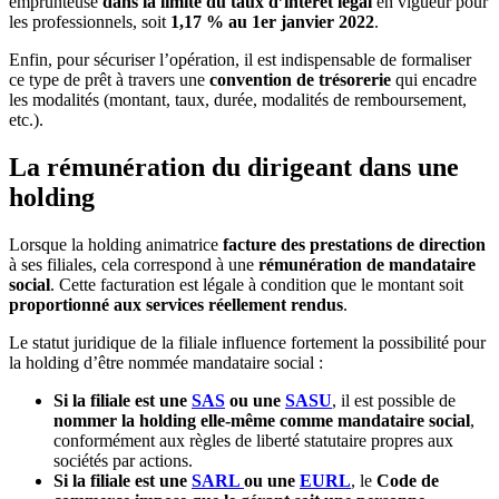
emprunteuse
dans la limite du taux d’intérêt légal
en vigueur pour
les professionnels, soit
1,17 % au 1er janvier 2022
.
Enfin, pour sécuriser l’opération, il est indispensable de formaliser
ce type de prêt à travers une
convention de trésorerie
qui encadre
les modalités (montant, taux, durée, modalités de remboursement,
etc.).
La rémunération du dirigeant dans une
holding
Lorsque la holding animatrice
facture des prestations de direction
à ses filiales, cela correspond à une
rémunération de mandataire
social
. Cette facturation est légale à condition que le montant soit
proportionné aux services réellement rendus
.
Le statut juridique de la filiale influence fortement la possibilité pour
la holding d’être nommée mandataire social :
Si la filiale est une
SAS
ou une
SASU
, il est possible de
nommer la holding elle-même comme mandataire social
,
conformément aux règles de liberté statutaire propres aux
sociétés par actions.
Si la filiale est une
SARL
ou une
EURL
, le
Code de