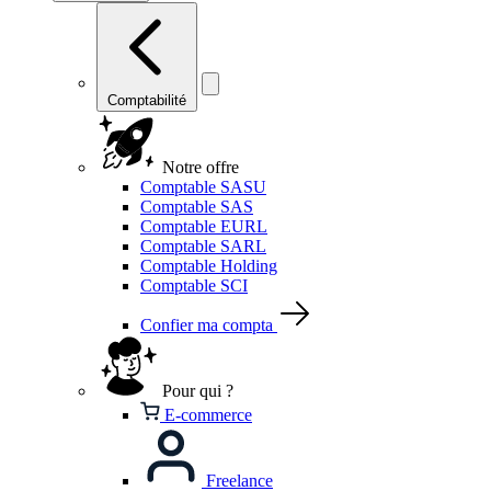
Comptabilité
Notre offre
Comptable SASU
Comptable SAS
Comptable EURL
Comptable SARL
Comptable Holding
Comptable SCI
Confier ma compta
Pour qui ?
E-commerce
Freelance