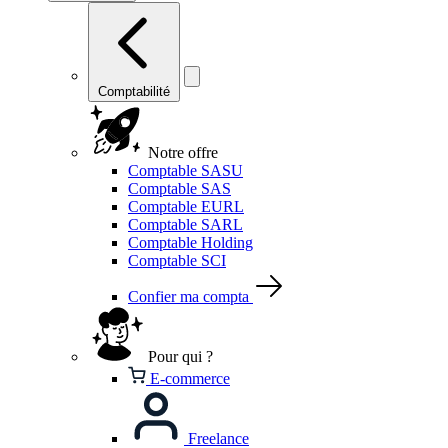
Comptabilité
Notre offre
Comptable SASU
Comptable SAS
Comptable EURL
Comptable SARL
Comptable Holding
Comptable SCI
Confier ma compta
Pour qui ?
E-commerce
Freelance