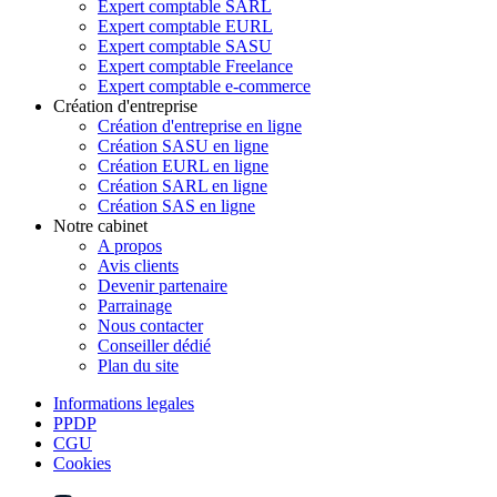
Expert comptable SARL
Expert comptable EURL
Expert comptable SASU
Expert comptable Freelance
Expert comptable e-commerce
Création d'entreprise
Création d'entreprise en ligne
Création SASU en ligne
Création EURL en ligne
Création SARL en ligne
Création SAS en ligne
Notre cabinet
A propos
Avis clients
Devenir partenaire
Parrainage
Nous contacter
Conseiller dédié
Plan du site
Informations legales
PPDP
CGU
Cookies