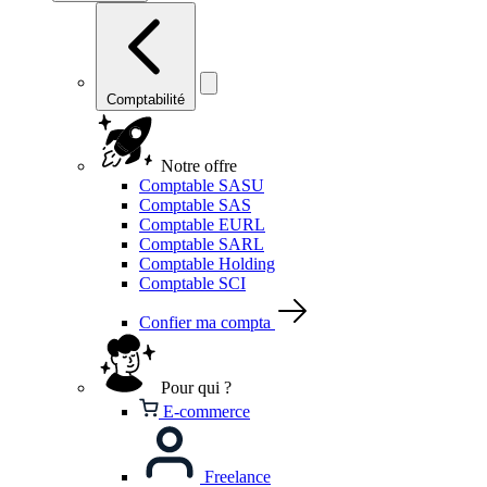
Comptabilité
Notre offre
Comptable SASU
Comptable SAS
Comptable EURL
Comptable SARL
Comptable Holding
Comptable SCI
Confier ma compta
Pour qui ?
E-commerce
Freelance