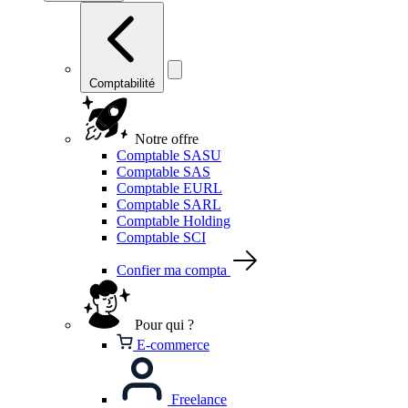
Comptabilité
Notre offre
Comptable SASU
Comptable SAS
Comptable EURL
Comptable SARL
Comptable Holding
Comptable SCI
Confier ma compta
Pour qui ?
E-commerce
Freelance