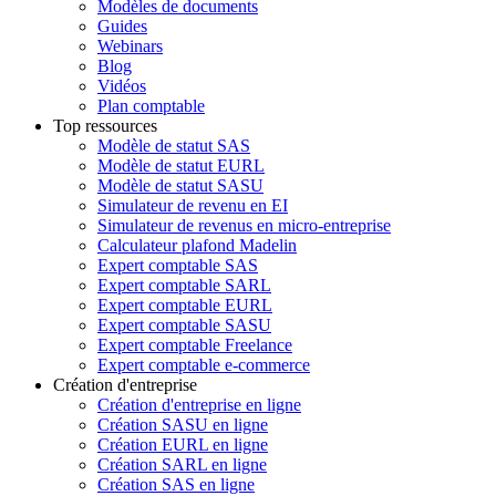
Modèles de documents
Guides
Webinars
Blog
Vidéos
Plan comptable
Top ressources
Modèle de statut SAS
Modèle de statut EURL
Modèle de statut SASU
Simulateur de revenu en EI
Simulateur de revenus en micro-entreprise
Calculateur plafond Madelin
Expert comptable SAS
Expert comptable SARL
Expert comptable EURL
Expert comptable SASU
Expert comptable Freelance
Expert comptable e-commerce
Création d'entreprise
Création d'entreprise en ligne
Création SASU en ligne
Création EURL en ligne
Création SARL en ligne
Création SAS en ligne