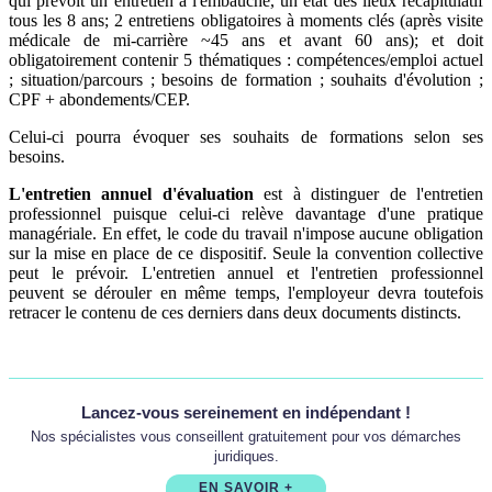
qui prévoit un entretien à l'embauche, un état des lieux récapitulatif
tous les 8 ans; 2 entretiens obligatoires à moments clés (après visite
médicale de mi‑carrière ~45 ans et avant 60 ans); et doit
obligatoirement contenir 5 thématiques : compétences/emploi actuel
; situation/parcours ; besoins de formation ; souhaits d'évolution ;
CPF + abondements/CEP.
Celui-ci pourra évoquer ses souhaits de formations selon ses
besoins.
L'entretien annuel d'évaluation
est à distinguer de l'entretien
professionnel puisque celui-ci relève davantage d'une pratique
managériale. En effet, le code du travail n'impose aucune obligation
sur la mise en place de ce dispositif. Seule la convention collective
peut le prévoir. L'entretien annuel et l'entretien professionnel
peuvent se dérouler en même temps, l'employeur devra toutefois
retracer le contenu de ces derniers dans deux documents distincts.
Lancez-vous sereinement en indépendant !
Nos spécialistes vous conseillent gratuitement pour vos démarches
juridiques.
EN SAVOIR +